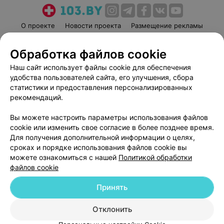
О проекте
Новости проекта
Размещение рекламы
Медицинский маркетинг
Публичный договор
Обработка файлов cookie
Пользовательское соглашение
Способы оплаты
Наш сайт использует файлы cookie для обеспечения
Вакансии
Партнеры
удобства пользователей сайта, его улучшения, сбора
Написать руководителю 103.by
статистики и предоставления персонализированных
Написать в поддержку
рекомендаций.
Персональные настройки cookie
Вы можете настроить параметры использования файлов
Обработка персональных данных
cookie или изменить свое согласие в более позднее время.
Для получения дополнительной информации о целях,
сроках и порядке использования файлов cookie вы
можете ознакомиться с нашей
Политикой обработки
файлов cookie
Принять
© 2026 ООО «Артокс Лаб», УНП 191700409
| 220012, Республика Беларусь,
г. Минск, улица Толбухина, 2, пом. 16 | help@103.by
Отклонить
Служба поддержки
+375 291212755