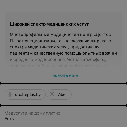
Широкий спектр медицинских услуг
Многопрофильный медицинский центр «Доктор
Плюс» специализируется на оказании широкого
спектра медицинских услуг, предоставляя
пациентам качественную помощь опытных врачей
и среднего медперсонала. Уютная атмосфера,
современное оборудование и обходительные
доктора – в центре все предусмотрено для того,
Показать ещё
чтобы каждый пациент получил необходимую
помощь в комфортных условиях и без
утомительных очередей.
doctorplus.by
Viber
Профессионалы своего дела
Прием в центре ведут квалифицированные врачи с
Медуслуги на дому платно
большим опытом практической работы с высшей
Есть
квалификационной категорией, а также кандидаты