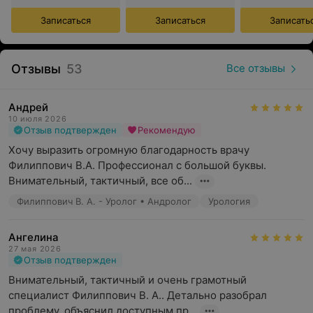
Записаться
Записаться
Записать
Медицинский центр «Доктор Плюс» предлагает услуги
по следующим направлениям:
Отзывы
53
Все отзывы
Урология;
Андрей
10 июля 2026
Андрология;
Отзыв подтвержден
Рекомендую
Акушерство и гинекология;
Хочу выразить огромную благодарность врачу 
Филиппович В.А. Профессионал с большой буквы. 
УЗИ-диагностика (все виды исследований);
Внимательный, тактичный, все об...
Кардиология;
Филиппович В. А. - Уролог • Андролог
Урология
Неврология;
Ангелина
Терапия;
27 мая 2026
Отзыв подтвержден
Эндокринология;
Внимательный, тактичный и очень грамотный 
Лабораторная диагностика (
проводится совместно с
специалист Филиппович В. А.. Детально разобрал 
ООО «Международная лаборатория Хеликс» на
проблему, объяснил доступным пр...